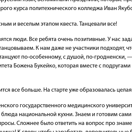
орого курса политехнического колледжа Иван Якуб
ным и веселым этапом квеста. Танцевали все!
ятся люди. Все ребята очень позитивные. У нас зад
танцовываем. К нам даже не участники подходят, ч
 танцуют по-особенному, с душой, по-гродненски, 
тета Божена Букейко, которая вместе с подругами
вится все больше. На старте уже образовалась целая
ского государственного медицинского университе
 блюда национальной кухни. Знаем и готовим сами и
просы. Сложнее было ответить на вопрос про знамен