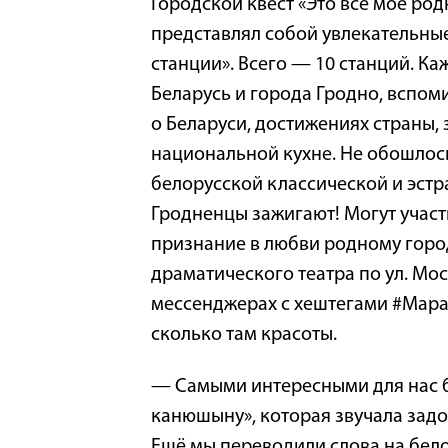
Городской квест «Это все мое ро
представлял собой увлекательны
станции». Всего — 10 станций. К
Беларусь и города Гродно, вспом
о Беларуси, достижениях страны,
национальной кухне. Не обошлос
белорусской классической и эстр
Гродненцы зажигают! Могут участ
признание в любви родному горо
драматического театра по ул. Мос
мессенджерах с хештегами #Мара
сколько там красоты.
— Самыми интересными для нас бы
канюшыну», которая звучала зад
Ещё мы переводили слова на бело