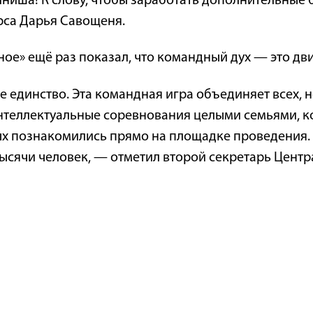
ниша! К слову, чтобы заработать дополнительные 
урса Дарья Савощеня.
дное» ещё раз показал, что командный дух — это дв
 единство. Эта командная игра объединяет всех, не
нтеллектуальные соревнования целыми семьями, к
ых познакомились прямо на площадке проведения. 
тысячи человек, — отметил второй секретарь Цент