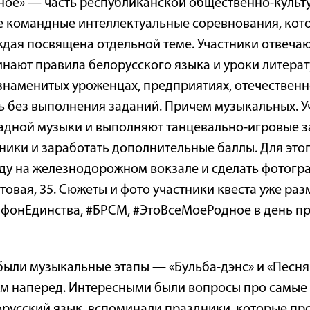
дное» — часть республиканской общественно-культ
е командные интеллектуальные соревнования, кото
аждая посвящена отдельной теме. Участники отвеча
инают правила белорусского языка и уроки литер
 знаменитых уроженцах, предприятиях, отечествен
ь без выполнения заданий. Причем музыкальных. 
адной музыки и выполняют танцевально-игровые за
ники и заработать дополнительные баллы. Для это
ду на железнодорожном вокзале и сделать фотогр
товая, 35. Сюжеты и фото участники квеста уже раз
фонЕдинства, #БРСМ, #ЭтоВсеМоеРодное в день пр
ли музыкальные этапы — «Бульба-дэнс» и «Песняры
ом наперед. Интересными были вопросы про самые 
русский язык, вспоминали праздники, которые про