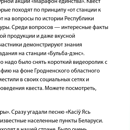
урной акции «Марафон единства». Квест
рые походят по принципу «от станции к
ют на вопросы по истории Республики
атуры. Среди вопросов — интересные факты
ной продукции и даже вкусной
Участники демонстрируют знания
дания на станции «Бульба-дэнс».
го надо было снять короткий видеоролик с
афию на фоне Гродненского областного
местили в своих социальных сетях и
оведения квеста. Можете посмотреть,
». Сразу угадали песню «Касіў Ясь
известные населенные пункты Беларуси.
ходят в нашей стране. Было очень